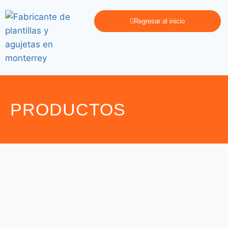
Regresar al inicio
PRODUCTOS
Agujetas
,
Agujetas
Speed Laces